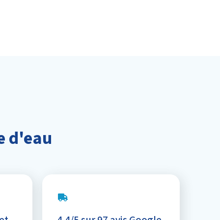
e d'eau
et
4,4/5 sur 97 avis Google