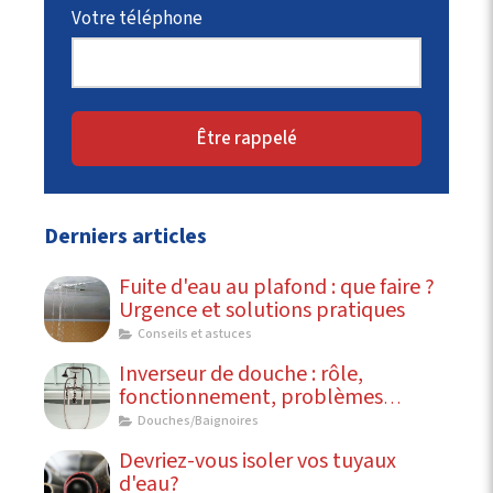
Votre téléphone
Être rappelé
Derniers articles
Fuite d'eau au plafond : que faire ?
Urgence et solutions pratiques
Conseils et astuces
Inverseur de douche : rôle,
fonctionnement, problèmes
courants
Douches/Baignoires
Devriez-vous isoler vos tuyaux
d'eau?