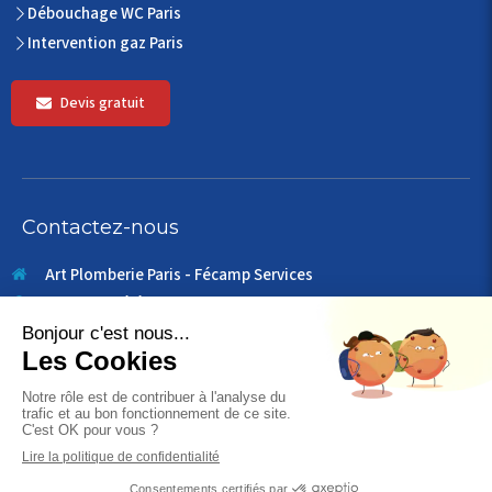
Débouchage WC Paris
Intervention gaz Paris
Devis gratuit
Contactez-nous
Art Plomberie Paris - Fécamp Services
49 rue du télégraphe
75020
Paris
France
Plombier Paris Nuit et Jour
0184148634
SIRET: 509 543 831 00101